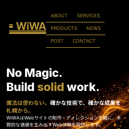
ABOUT
SERVICES
WiWA
PRODUCTS
NEWS
POST
CONTACT
No Magic.
Build
solid
work.
魔法は使わない。
確かな技術で、確かな成果を
札幌から。
WiWAはWebサイトの制作・ディレクションを軸に、本
質的な価値を生み出すWeb体験を設計します。